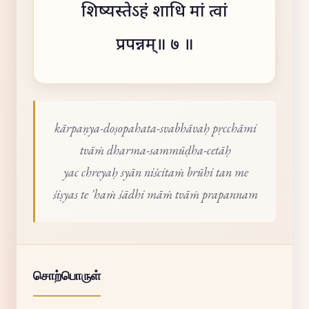
शिष्यस्तेऽहं शाधि मां त्वां
प्रपन्नम्॥ ७ ॥
kārpaṇya-doṣopahata-svabhāvaḥ pṛcchāmi
tvāṁ dharma-sammūḍha-cetāḥ
yac chreyaḥ syān niścitaṁ brūhi tan me
śiṣyas te 'haṁ śādhi māṁ tvāṁ prapannam
சொற்பொருள்