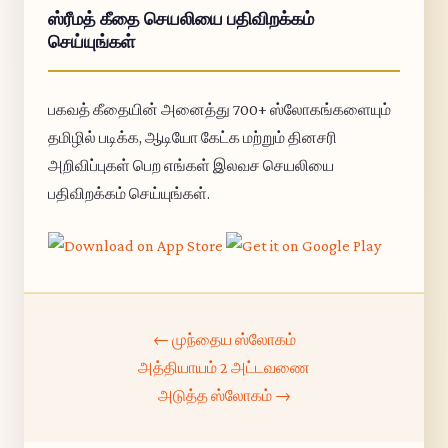
ஸ்ரீமத் கீதை செயலியை பதிவிறக்கம்
செய்யுங்கள்
பகவத் கீதையின் அனைத்து 700+ ஸ்லோகங்களையும்
தமிழில் படிக்க, ஆடியோ கேட்க மற்றும் தினசரி
அறிவிப்புகள் பெற எங்கள் இலவச செயலியை
பதிவிறக்கம் செய்யுங்கள்.
← முந்தைய ஸ்லோகம்
அத்தியாயம் 2 அட்டவணை
அடுத்த ஸ்லோகம் →