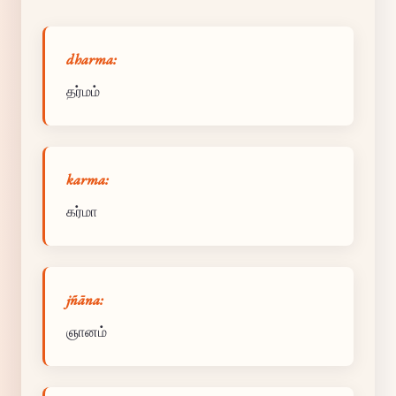
dharma:
தர்மம்
karma:
கர்மா
jñāna:
ஞானம்