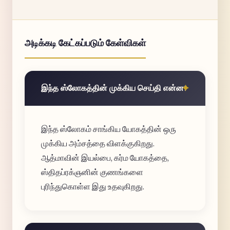
அடிக்கடி கேட்கப்படும் கேள்விகள்
இந்த ஸ்லோகத்தின் முக்கிய செய்தி என்ன?
இந்த ஸ்லோகம் சாங்கிய யோகத்தின் ஒரு
முக்கிய அம்சத்தை விளக்குகிறது.
ஆத்மாவின் இயல்பை, கர்ம யோகத்தை,
ஸ்திதப்ரக்ஞனின் குணங்களை
புரிந்துகொள்ள இது உதவுகிறது.