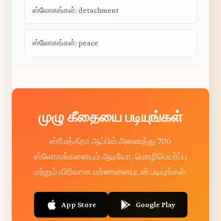
ஸ்லோகங்கள்: detachment
ஸ்லோகங்கள்: peace
முழு கீதையை படியுங்கள்
ஸ்ரீமத்கீதா ஆப்பில் அனைத்து 700
ஸ்லோகங்களையும் ஆடியோ, மொழிபெயர்ப்பு
மற்றும் விரிவான வர்ணனையுடன் படியுங்கள்.
App Store
Google Play