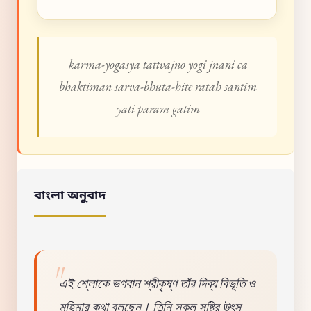
karma-yogasya tattvajno yogi jnani ca
bhaktiman sarva-bhuta-hite ratah santim
yati param gatim
বাংলা অনুবাদ
এই শ্লোকে ভগবান শ্রীকৃষ্ণ তাঁর দিব্য বিভূতি ও
মহিমার কথা বলছেন। তিনি সকল সৃষ্টির উৎস