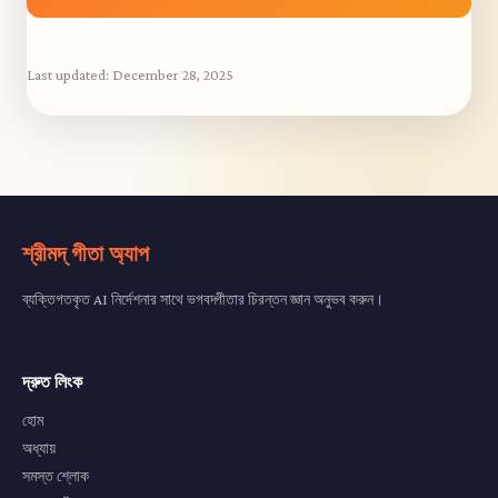
Last updated:
December 28, 2025
শ্রীমদ্ গীতা অ্যাপ
ব্যক্তিগতকৃত AI নির্দেশনার সাথে ভগবদ্গীতার চিরন্তন জ্ঞান অনুভব করুন।
দ্রুত লিংক
হোম
অধ্যায়
সমস্ত শ্লোক