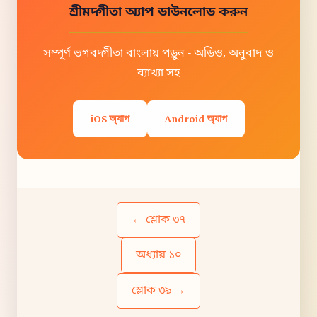
শ্রীমদ্গীতা অ্যাপ ডাউনলোড করুন
সম্পূর্ণ ভগবদ্গীতা বাংলায় পড়ুন - অডিও, অনুবাদ ও
ব্যাখ্যা সহ
iOS অ্যাপ
Android অ্যাপ
← শ্লোক ৩৭
অধ্যায় ১০
শ্লোক ৩৯ →