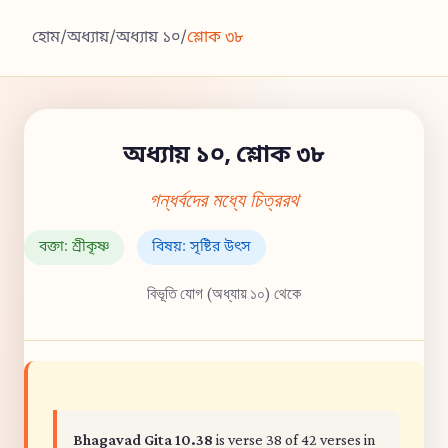
হোম
/
অধ্যায়
/
অধ্যায় ১০
/
শ্লোক ৩৮
অধ্যায় ১০, শ্লোক ৩৮
গন্ধর্বদের মধ্যে চিত্ররথ
বক্তা: শ্রীকৃষ্ণ
বিষয়: সৃষ্টির উৎস
বিভূতি যোগ (অধ্যায় ১০) থেকে
Bhagavad Gita 10.38
is verse 38 of 42 verses in