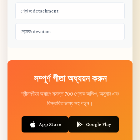
শ্লোক: detachment
শ্লোক: devotion
সম্পূর্ণ গীতা অধ্যয়ন করুন
শ্রীমদ্গীতা অ্যাপে সমস্ত 700 শ্লোক অডিও, অনুবাদ এবং
বিস্তারিত ভাষ্য সহ পড়ুন।
App Store
Google Play