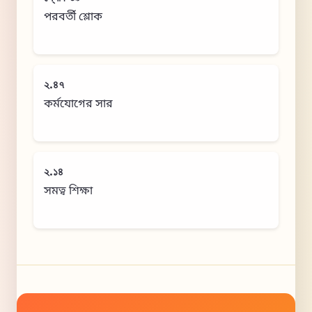
পরবর্তী শ্লোক
২.৪৭
কর্মযোগের সার
২.১৪
সমত্ব শিক্ষা