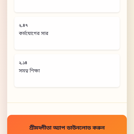
২.৪৭
কর্মযোগের সার
২.১৪
সমত্ব শিক্ষা
শ্রীমদ্গীতা অ্যাপ ডাউনলোড করুন