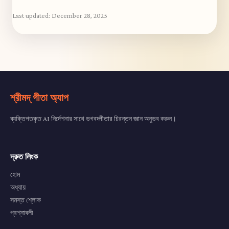
Last updated:
December 28, 2025
শ্রীমদ্ গীতা অ্যাপ
ব্যক্তিগতকৃত AI নির্দেশনার সাথে ভগবদ্গীতার চিরন্তন জ্ঞান অনুভব করুন।
দ্রুত লিংক
হোম
অধ্যায়
সমস্ত শ্লোক
প্রশ্নাবলী