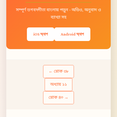
সম্পূর্ণ ভগবদ্গীতা বাংলায় পড়ুন - অডিও, অনুবাদ ও
ব্যাখ্যা সহ
iOS অ্যাপ
Android অ্যাপ
← শ্লোক ৩৮
অধ্যায় ১১
শ্লোক ৪০ →