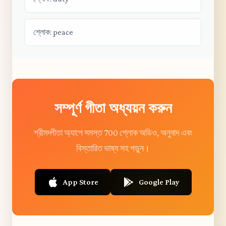
শ্লোক: peace
সম্পূর্ণ গীতা অধ্যয়ন করুন
শ্রীমদ্গীতা অ্যাপে সমস্ত 700 শ্লোক অডিও, অনুবাদ এবং
বিস্তারিত ভাষ্য সহ পড়ুন।
App Store
Google Play