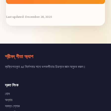
Last updated:
December 28, 2025
শ্রীমদ্ গীতা অ্যাপ
ব্যক্তিগতকৃত AI নির্দেশনার সাথে ভগবদ্গীতার চিরন্তন জ্ঞান অনুভব করুন।
দ্রুত লিংক
হোম
অধ্যায়
সমস্ত শ্লোক