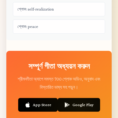
শ্লোক: self-realization
শ্লোক: peace
সম্পূর্ণ গীতা অধ্যয়ন করুন
শ্রীমদ্গীতা অ্যাপে সমস্ত 700 শ্লোক অডিও, অনুবাদ এবং
বিস্তারিত ভাষ্য সহ পড়ুন।
App Store
Google Play