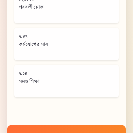
পরবর্তী শ্লোক
২.৪৭
কর্মযোগের সার
২.১৪
সমত্ব শিক্ষা