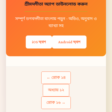
শ্রীমদ্গীতা অ্যাপ ডাউনলোড করুন
সম্পূর্ণ ভগবদ্গীতা বাংলায় পড়ুন - অডিও, অনুবাদ ও
ব্যাখ্যা সহ
iOS অ্যাপ
Android অ্যাপ
← শ্লোক ১৪
অধ্যায় ১২
শ্লোক ১৬ →