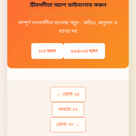
শ্রীমদ্গীতা অ্যাপ ডাউনলোড করুন
সম্পূর্ণ ভগবদ্গীতা বাংলায় পড়ুন - অডিও, অনুবাদ ও
ব্যাখ্যা সহ
iOS অ্যাপ
Android অ্যাপ
← শ্লোক ১৮
অধ্যায় ১২
শ্লোক ২০ →