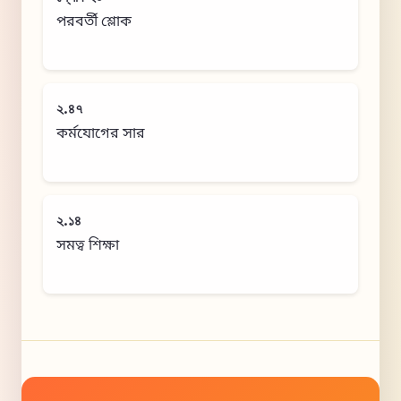
পরবর্তী শ্লোক
২.৪৭
কর্মযোগের সার
২.১৪
সমত্ব শিক্ষা