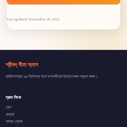
Last updated:
December 28, 2025
শ্রীমদ্ গীতা অ্যাপ
ব্যক্তিগতকৃত AI নির্দেশনার সাথে ভগবদ্গীতার চিরন্তন জ্ঞান অনুভব করুন।
দ্রুত লিংক
হোম
অধ্যায়
সমস্ত শ্লোক