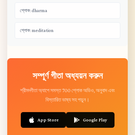
শ্লোক: dharma
শ্লোক: meditation
সম্পূর্ণ গীতা অধ্যয়ন করুন
শ্রীমদ্গীতা অ্যাপে সমস্ত 700 শ্লোক অডিও, অনুবাদ এবং
বিস্তারিত ভাষ্য সহ পড়ুন।
App Store
Google Play