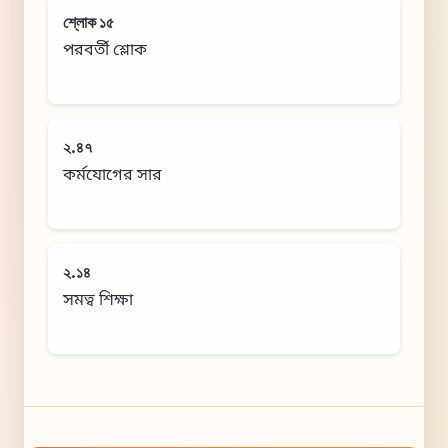
শ্লোক ১৫
পরবর্তী শ্লোক
২.৪৭
কর্মযোগের সার
২.১৪
সমত্ব শিক্ষা