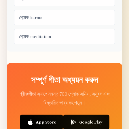
শ্লোক: karma
শ্লোক: meditation
সম্পূর্ণ গীতা অধ্যয়ন করুন
শ্রীমদ্গীতা অ্যাপে সমস্ত 700 শ্লোক অডিও, অনুবাদ এবং
বিস্তারিত ভাষ্য সহ পড়ুন।
App Store
Google Play