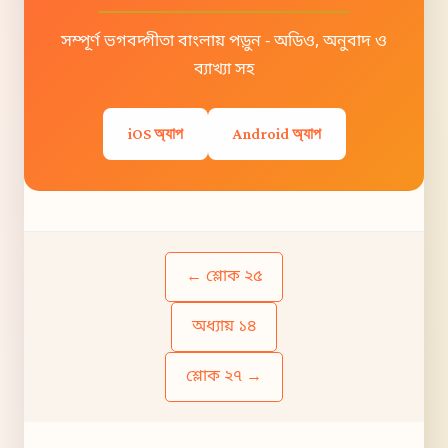
সম্পূর্ণ ভগবদ্গীতা বাংলায় পড়ুন - অডিও, অনুবাদ ও
ব্যাখ্যা সহ
iOS অ্যাপ
Android অ্যাপ
← শ্লোক ২৫
অধ্যায় ১৪
শ্লোক ২৭ →