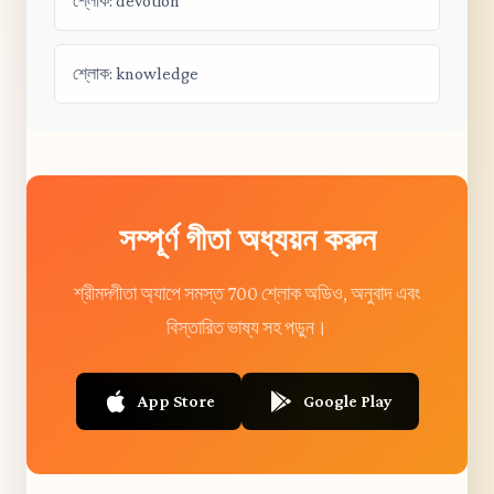
শ্লোক: devotion
শ্লোক: knowledge
সম্পূর্ণ গীতা অধ্যয়ন করুন
শ্রীমদ্গীতা অ্যাপে সমস্ত 700 শ্লোক অডিও, অনুবাদ এবং
বিস্তারিত ভাষ্য সহ পড়ুন।
App Store
Google Play