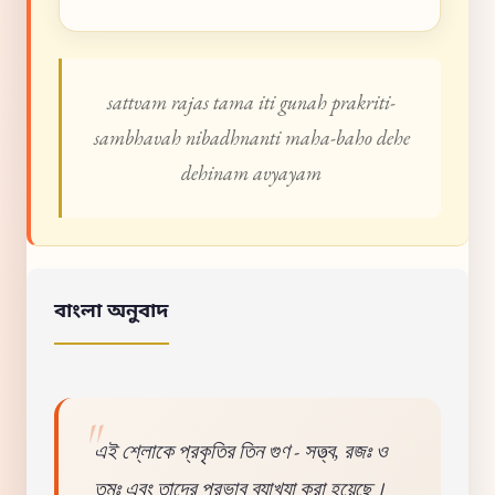
sattvam rajas tama iti gunah prakriti-
sambhavah nibadhnanti maha-baho dehe
dehinam avyayam
বাংলা অনুবাদ
এই শ্লোকে প্রকৃতির তিন গুণ - সত্ত্ব, রজঃ ও
তমঃ এবং তাদের প্রভাব ব্যাখ্যা করা হয়েছে।