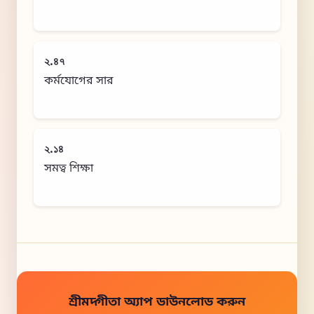
২.৪৭
কর্মযোগের সার
২.১৪
সমত্ব শিক্ষা
শ্রীমদ্গীতা অ্যাপ ডাউনলোড করুন