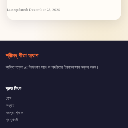
Last updated:
December 28, 2025
শ্রীমদ্ গীতা অ্যাপ
ব্যক্তিগতকৃত AI নির্দেশনার সাথে ভগবদ্গীতার চিরন্তন জ্ঞান অনুভব করুন।
দ্রুত লিংক
হোম
অধ্যায়
সমস্ত শ্লোক
প্রশ্নাবলী