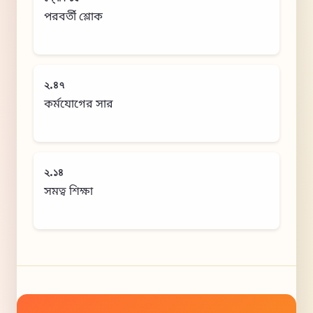
পরবর্তী শ্লোক
২.৪৭
কর্মযোগের সার
২.১৪
সমত্ব শিক্ষা