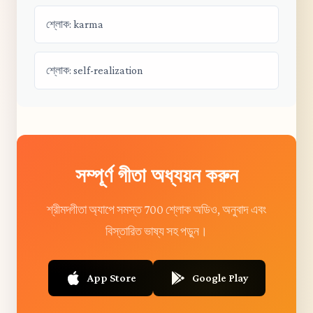
শ্লোক: karma
শ্লোক: self-realization
সম্পূর্ণ গীতা অধ্যয়ন করুন
শ্রীমদ্গীতা অ্যাপে সমস্ত 700 শ্লোক অডিও, অনুবাদ এবং
বিস্তারিত ভাষ্য সহ পড়ুন।
App Store
Google Play