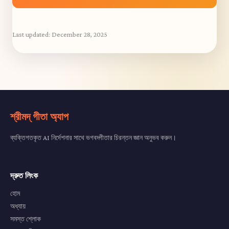
Last updated:
December 28, 2025
শ্রীমদ্ গীতা অ্যাপ
ব্যক্তিগতকৃত AI নির্দেশনার সাথে ভগবদ্গীতার চিরন্তন জ্ঞান অনুভব করুন।
দ্রুত লিংক
হোম
অধ্যায়
সমস্ত শ্লোক