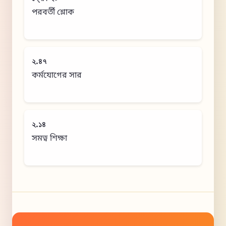
পরবর্তী শ্লোক
২.৪৭
কর্মযোগের সার
২.১৪
সমত্ব শিক্ষা