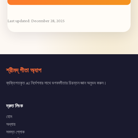
Last updated:
December 28, 2025
শ্রীমদ্ গীতা অ্যাপ
ব্যক্তিগতকৃত AI নির্দেশনার সাথে ভগবদ্গীতার চিরন্তন জ্ঞান অনুভব করুন।
দ্রুত লিংক
হোম
অধ্যায়
সমস্ত শ্লোক