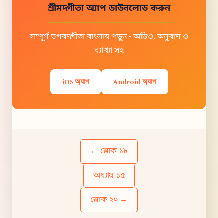
শ্রীমদ্গীতা অ্যাপ ডাউনলোড করুন
সম্পূর্ণ ভগবদ্গীতা বাংলায় পড়ুন - অডিও, অনুবাদ ও
ব্যাখ্যা সহ
iOS অ্যাপ
Android অ্যাপ
← শ্লোক ১৮
অধ্যায় ১৫
শ্লোক ২০ →