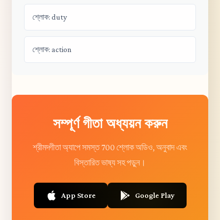
শ্লোক: duty
শ্লোক: action
সম্পূর্ণ গীতা অধ্যয়ন করুন
শ্রীমদ্গীতা অ্যাপে সমস্ত 700 শ্লোক অডিও, অনুবাদ এবং
বিস্তারিত ভাষ্য সহ পড়ুন।
App Store
Google Play