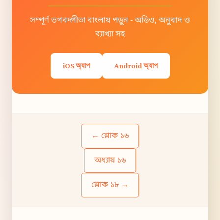
সম্পূর্ণ ভগবদ্গীতা বাংলায় পড়ুন - অডিও, অনুবাদ ও
ব্যাখ্যা সহ
iOS অ্যাপ
Android অ্যাপ
← শ্লোক ১৬
অধ্যায় ১৬
শ্লোক ১৮ →