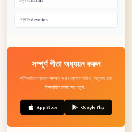
শ্লোক: karma
শ্লোক: devotion
সম্পূর্ণ গীতা অধ্যয়ন করুন
শ্রীমদ্গীতা অ্যাপে সমস্ত 700 শ্লোক অডিও, অনুবাদ এবং
বিস্তারিত ভাষ্য সহ পড়ুন।
App Store
Google Play