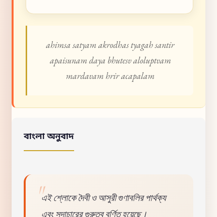
ahimsa satyam akrodhas tyagah santir
apaisunam daya bhutesv aloluptvam
mardavam hrir acapalam
বাংলা অনুবাদ
এই শ্লোকে দৈবী ও আসুরী গুণাবলির পার্থক্য
এবং সদাচারের গুরুত্ব বর্ণিত হয়েছে।