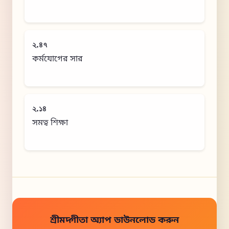
২.৪৭
কর্মযোগের সার
২.১৪
সমত্ব শিক্ষা
শ্রীমদ্গীতা অ্যাপ ডাউনলোড করুন