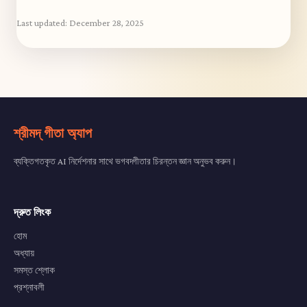
Last updated:
December 28, 2025
শ্রীমদ্ গীতা অ্যাপ
ব্যক্তিগতকৃত AI নির্দেশনার সাথে ভগবদ্গীতার চিরন্তন জ্ঞান অনুভব করুন।
দ্রুত লিংক
হোম
অধ্যায়
সমস্ত শ্লোক
প্রশ্নাবলী