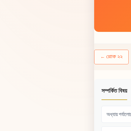
← শ্লোক ২২
সম্পর্কিত বিষয়
অধ্যায় পর্যালো