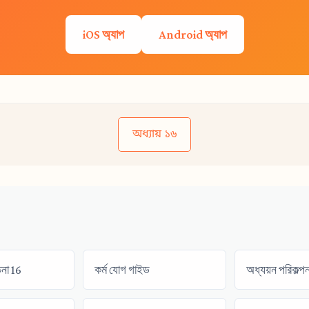
iOS অ্যাপ
Android অ্যাপ
অধ্যায় ১৬
চনা 16
কর্ম যোগ গাইড
অধ্যয়ন পরিকল্পন