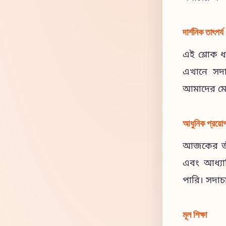
দার্শনিক তাৎপর্য
এই শ্লোক ধর
এখানে সদাচ
আমাদের মোক্
আধুনিক প্রয়ো
আজকের জীবন
এবং আধ্যাত
পারি। সদাচ
মূল শিক্ষা