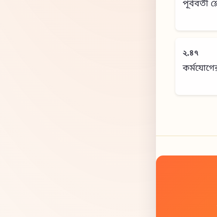
পূর্ববর্তী 
২.৪৭
কর্মযোগে