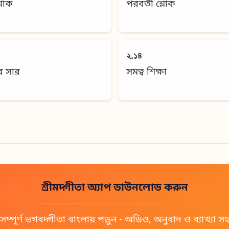
শ্লোক
পরবর্তী শ্লোক
২.১৪
র সার
সমত্ব শিক্ষা
শ্রীমদ্গীতা অ্যাপ ডাউনলোড করুন
সম্পূর্ণ ভগবদ্গীতা বাংলায় পড়ুন - অডিও, অনুবাদ ও ব্যাখ্যা স