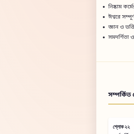
নিষ্কাম কর্ম
ঈশ্বরে সম্প
জ্ঞান ও ভক্তি
সমদর্শিতা 
সম্পর্কিত 
শ্লোক ২২