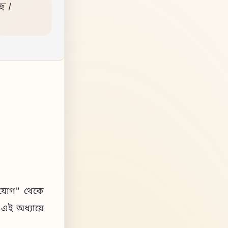
েছে।
গ যোগ" থেকে
 এই অধ্যায়ে