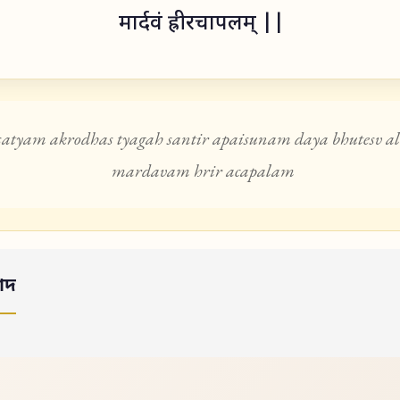
मार्दवं ह्रीरचापलम् ||
satyam akrodhas tyagah santir apaisunam daya bhutesv a
mardavam hrir acapalam
াদ