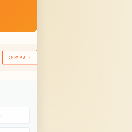
শ্লোক ২৪ →
া