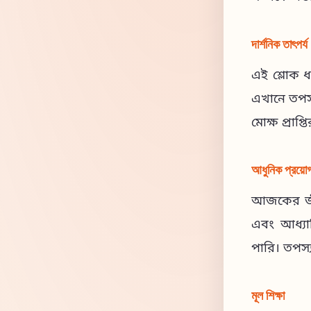
দার্শনিক তাৎপর্য
এই শ্লোক ধর
এখানে তপস্য
মোক্ষ প্রাপ্
আধুনিক প্রয়ো
আজকের জীবন
এবং আধ্যাত
পারি। তপস্য
মূল শিক্ষা