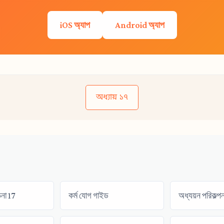
iOS অ্যাপ
Android অ্যাপ
অধ্যায় ১৭
চনা 17
কর্ম যোগ গাইড
অধ্যয়ন পরিকল্পন