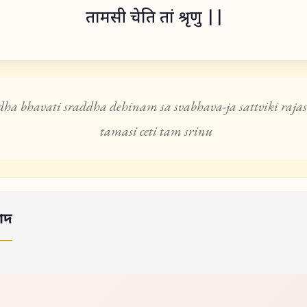
तामसी चेति तां श्रृणु ||
idha bhavati sraddha dehinam sa svabhava-ja sattviki rajas
tamasi ceti tam srinu
াদ