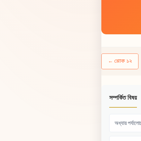
← শ্লোক ১২
সম্পর্কিত বিষয়
অধ্যায় পর্যালো