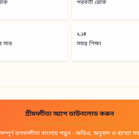
শ্লোক
পরবর্তী শ্লোক
২.১৪
র সার
সমত্ব শিক্ষা
শ্রীমদ্গীতা অ্যাপ ডাউনলোড করুন
সম্পূর্ণ ভগবদ্গীতা বাংলায় পড়ুন - অডিও, অনুবাদ ও ব্যাখ্যা স