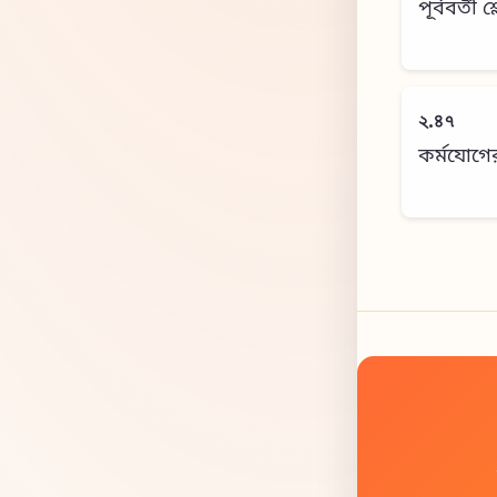
পূর্ববর্তী 
২.৪৭
কর্মযোগে