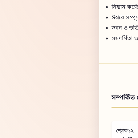
নিষ্কাম কর্ম
ঈশ্বরে সম্প
জ্ঞান ও ভক্তি
সমদর্শিতা 
সম্পর্কিত 
শ্লোক ১২