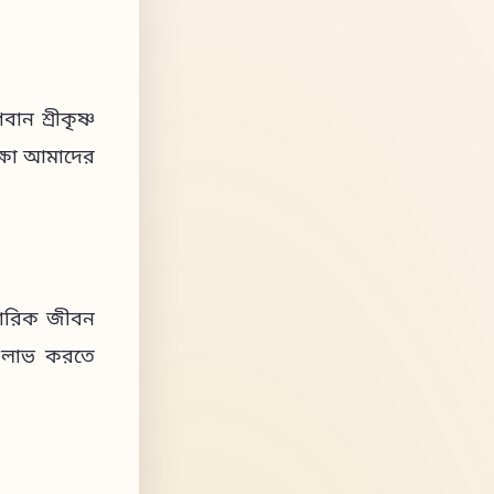
ান শ্রীকৃষ্ণ
িক্ষা আমাদের
িবারিক জীবন
টি লাভ করতে