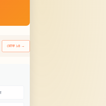
শ্লোক ১৪ →
া