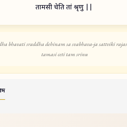
तामसी चेति तां श्रृणु ||
idha bhavati sraddha dehinam sa svabhava-ja sattviki rajas
tamasi ceti tam srinu
াদ