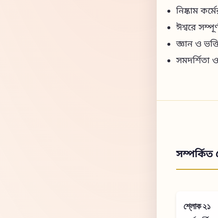
নিষ্কাম কর্ম
ঈশ্বরে সম্প
জ্ঞান ও ভক্তি
সমদর্শিতা 
সম্পর্কিত 
শ্লোক ২১