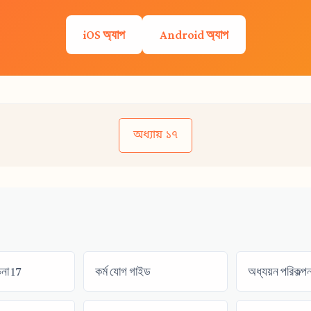
iOS অ্যাপ
Android অ্যাপ
অধ্যায় ১৭
চনা 17
কর্ম যোগ গাইড
অধ্যয়ন পরিকল্পন