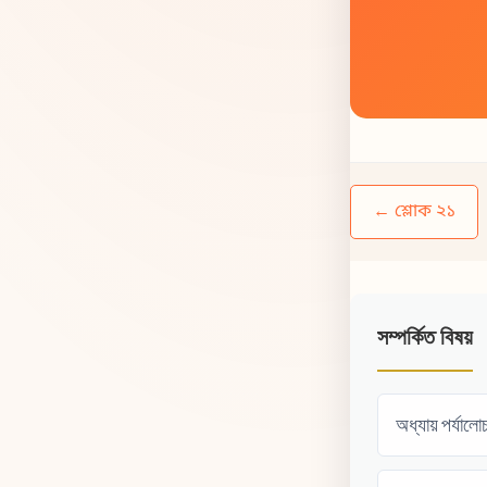
← শ্লোক ২১
সম্পর্কিত বিষয়
অধ্যায় পর্যালো