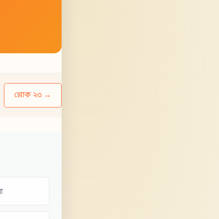
শ্লোক ২৩ →
া