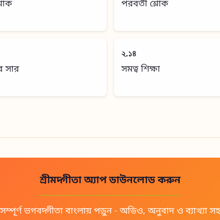
শ্লোক
পরবর্তী শ্লোক
২.১৪
র সার
সমত্ব শিক্ষা
শ্রীমদ্গীতা অ্যাপ ডাউনলোড করুন
সম্পূর্ণ ভগবদ্গীতা বাংলায় পড়ুন - অডিও, অনুবাদ ও ব্যাখ্যা স