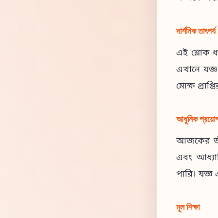
দার্শনিক তাৎপর্য
এই শ্লোক ধর
এখানে যজ্ঞ
মোক্ষ প্রাপ্
আধুনিক প্রয়ো
আজকের জীবন
এবং আধ্যাত
পারি। যজ্ঞ 
মূল শিক্ষা