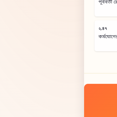
পূর্ববর্তী 
২.৪৭
কর্মযোগে