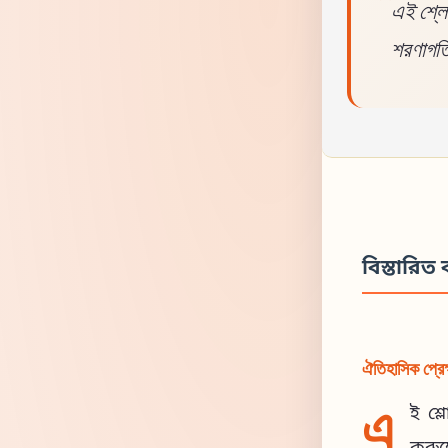
এই শ্লোক
শরণাগতি
বিস্তারিত ব
ঐতিহাসিক প্রেক
এ
ই শ্