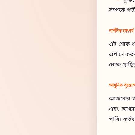
কুরুক
সম্পর্কে গ
দার্শনিক তাৎপর্য
এই শ্লোক ধর
এখানে কর্তব
মোক্ষ প্রাপ্
আধুনিক প্রয়ো
আজকের জীবন
এবং আধ্যাত
পারি। কর্তব