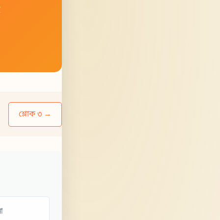
হ
শ্লোক ৩ →
া