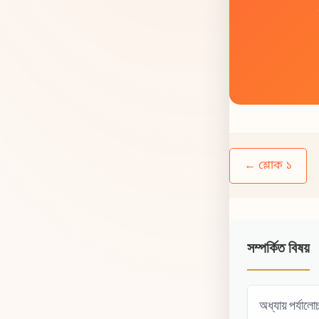
← শ্লোক ১
সম্পর্কিত বিষয়
অধ্যায় পর্যালো