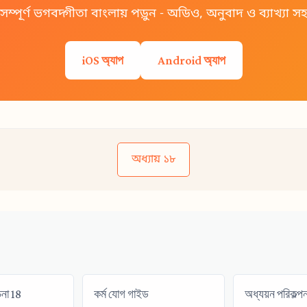
সম্পূর্ণ ভগবদ্গীতা বাংলায় পড়ুন - অডিও, অনুবাদ ও ব্যাখ্যা স
iOS অ্যাপ
Android অ্যাপ
অধ্যায় ১৮
চনা 18
কর্ম যোগ গাইড
অধ্যয়ন পরিকল্পন