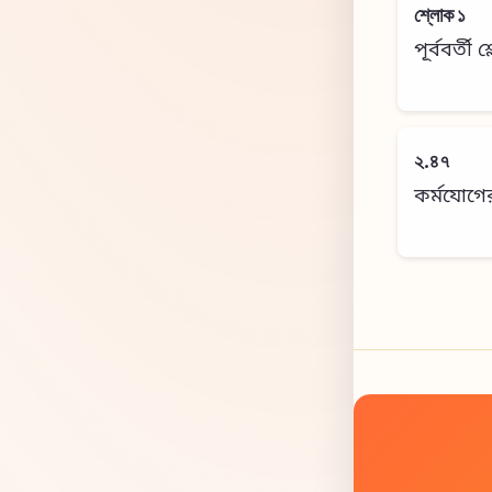
শ্লোক ১
পূর্ববর্তী 
২.৪৭
কর্মযোগে