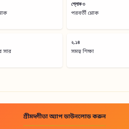
শ্লোক ৩
শ্লোক
পরবর্তী শ্লোক
২.১৪
র সার
সমত্ব শিক্ষা
শ্রীমদ্গীতা অ্যাপ ডাউনলোড করুন