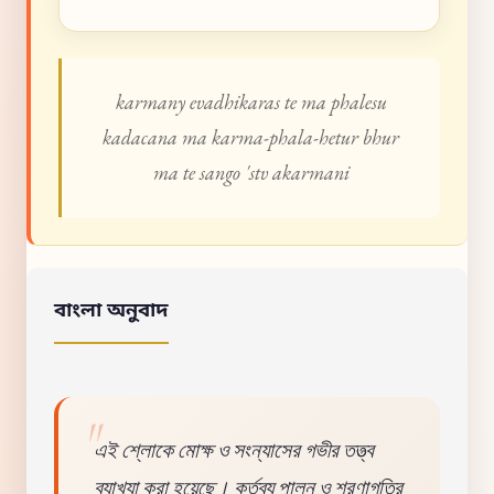
karmany evadhikaras te ma phalesu
kadacana ma karma-phala-hetur bhur
ma te sango 'stv akarmani
বাংলা অনুবাদ
এই শ্লোকে মোক্ষ ও সংন্যাসের গভীর তত্ত্ব
ব্যাখ্যা করা হয়েছে। কর্তব্য পালন ও শরণাগতির