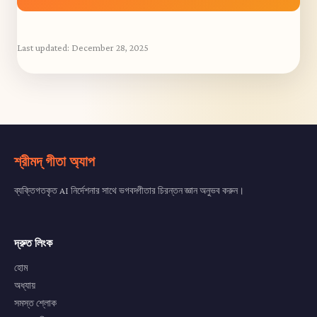
Last updated:
December 28, 2025
শ্রীমদ্ গীতা অ্যাপ
ব্যক্তিগতকৃত AI নির্দেশনার সাথে ভগবদ্গীতার চিরন্তন জ্ঞান অনুভব করুন।
দ্রুত লিংক
হোম
অধ্যায়
সমস্ত শ্লোক