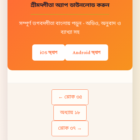
শ্রীমদ্গীতা অ্যাপ ডাউনলোড করুন
সম্পূর্ণ ভগবদ্গীতা বাংলায় পড়ুন - অডিও, অনুবাদ ও
ব্যাখ্যা সহ
iOS অ্যাপ
Android অ্যাপ
← শ্লোক ৩৫
অধ্যায় ১৮
শ্লোক ৩৭ →