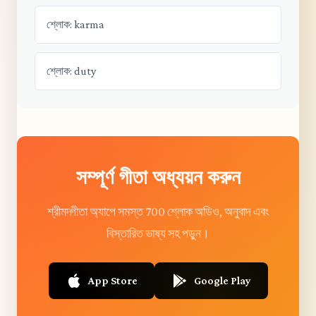
শ্লোক: karma
শ্লোক: duty
সম্পূর্ণ গীতা অধ্যয়ন করুন
শ্রীমদ্গীতা অ্যাপে সমস্ত 700 শ্লোক অডিও, অনুবাদ এবং
বিস্তারিত ভাষ্য সহ পড়ুন।
App Store
Google Play