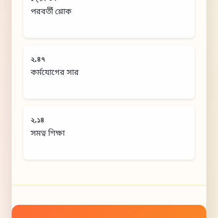
পরবর্তী শ্লোক
২.৪৭
কর্মযোগের সার
২.১৪
সমত্ব শিক্ষা