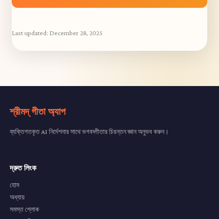
Last updated:
December 28, 2025
শ্রীমদ্ গীতা অ্যাপ
ব্যক্তিগতকৃত AI নির্দেশনার সাথে ভগবদ্গীতার চিরন্তন জ্ঞান অনুভব করুন।
দ্রুত লিংক
হোম
অধ্যায়
সমস্ত শ্লোক