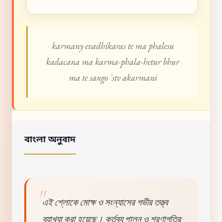
karmany evadhikaras te ma phalesu
kadacana ma karma-phala-hetur bhur
ma te sango 'stv akarmani
বাংলা অনুবাদ
এই শ্লোকে মোক্ষ ও সংন্যাসের গভীর তত্ত্ব
ব্যাখ্যা করা হয়েছে। কর্তব্য পালন ও শরণাগতির