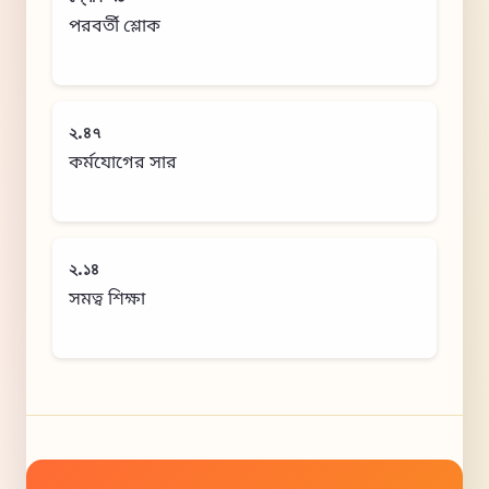
পরবর্তী শ্লোক
২.৪৭
কর্মযোগের সার
২.১৪
সমত্ব শিক্ষা