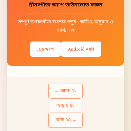
শ্রীমদ্গীতা অ্যাপ ডাউনলোড করুন
সম্পূর্ণ ভগবদ্গীতা বাংলায় পড়ুন - অডিও, অনুবাদ ও
ব্যাখ্যা সহ
iOS অ্যাপ
Android অ্যাপ
← শ্লোক ৭২
অধ্যায় ১৮
শ্লোক ৭৪ →