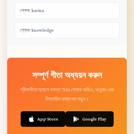
শ্লোক: karma
শ্লোক: knowledge
সম্পূর্ণ গীতা অধ্যয়ন করুন
শ্রীমদ্গীতা অ্যাপে সমস্ত 700 শ্লোক অডিও, অনুবাদ এবং
বিস্তারিত ভাষ্য সহ পড়ুন।
App Store
Google Play