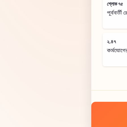
শ্লোক ৭৫
পূর্ববর্তী 
২.৪৭
কর্মযোগে