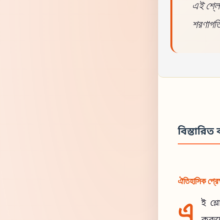
এই শ্লোক
শরণাগতি
বিস্তারিত ব
ঐতিহাসিক প্রেক
এ
ই শ্