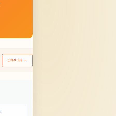
হ
শ্লোক ৭৭ →
া