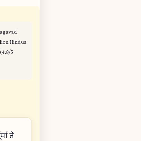
Bhagavad
llion Hindus
(4.8/5
मा ते