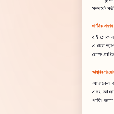
কুরু
সম্পর্কে গ
দার্শনিক তাৎপর্য
এই শ্লোক ধর
এখানে ত্যা
মোক্ষ প্রাপ্
আধুনিক প্রয়ো
আজকের জীবন
এবং আধ্যাত
পারি। ত্যাগ