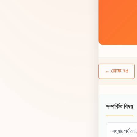
← শ্লোক ৭৫
সম্পর্কিত বিষয়
অধ্যায় পর্যালো