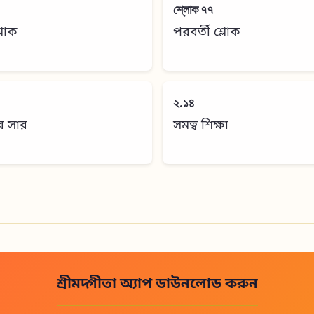
শ্লোক ৭৭
শ্লোক
পরবর্তী শ্লোক
২.১৪
র সার
সমত্ব শিক্ষা
শ্রীমদ্গীতা অ্যাপ ডাউনলোড করুন