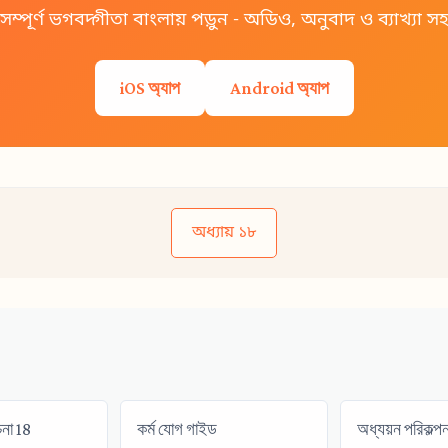
সম্পূর্ণ ভগবদ্গীতা বাংলায় পড়ুন - অডিও, অনুবাদ ও ব্যাখ্যা স
iOS অ্যাপ
Android অ্যাপ
অধ্যায় ১৮
চনা 18
কর্ম যোগ গাইড
অধ্যয়ন পরিকল্পন