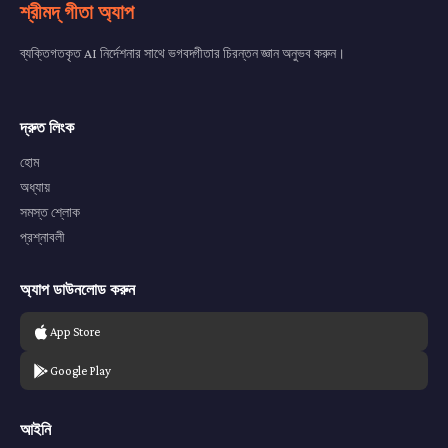
শ্রীমদ্ গীতা অ্যাপ
ব্যক্তিগতকৃত AI নির্দেশনার সাথে ভগবদ্গীতার চিরন্তন জ্ঞান অনুভব করুন।
দ্রুত লিংক
হোম
অধ্যায়
সমস্ত শ্লোক
প্রশ্নাবলী
অ্যাপ ডাউনলোড করুন
App Store
Google Play
আইনি