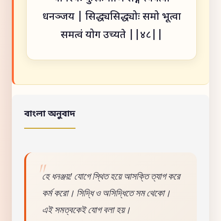
धनञ्जय | सिद्ध्यसिद्ध्योः समो भूत्वा
समत्वं योग उच्यते ||४८||
বাংলা অনুবাদ
হে ধনঞ্জয়! যোগে স্থিত হয়ে আসক্তি ত্যাগ করে
কর্ম করো। সিদ্ধি ও অসিদ্ধিতে সম থেকো।
এই সমত্বকেই যোগ বলা হয়।