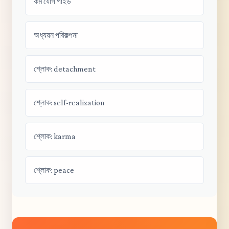
কর্ম যোগ গাইড
অধ্যয়ন পরিকল্পনা
শ্লোক: detachment
শ্লোক: self-realization
শ্লোক: karma
শ্লোক: peace