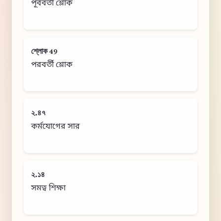
পূর্ববর্তী শ্লোক
শ্লোক 49
পরবর্তী শ্লোক
২.৪৭
কর্মযোগের সার
২.১৪
সমত্ব শিক্ষা