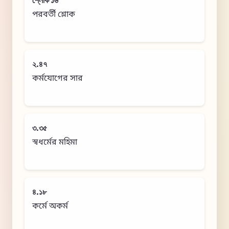
শ্লোক ১৬
পরবর্তী শ্লোক
২.৪৭
কর্মযোগের সার
৩.৩৫
স্বধর্মের মহিমা
৪.১৮
কর্মে অকর্ম