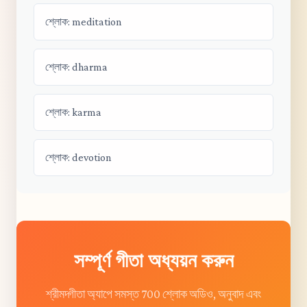
শ্লোক: meditation
শ্লোক: dharma
শ্লোক: karma
শ্লোক: devotion
সম্পূর্ণ গীতা অধ্যয়ন করুন
শ্রীমদ্গীতা অ্যাপে সমস্ত 700 শ্লোক অডিও, অনুবাদ এবং