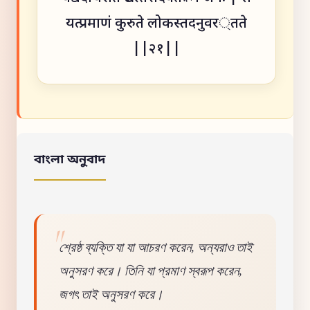
यत्प्रमाणं कुरुते लोकस्तदनुवर্तते
||२१||
বাংলা অনুবাদ
শ্রেষ্ঠ ব্যক্তি যা যা আচরণ করেন, অন্যরাও তাই
অনুসরণ করে। তিনি যা প্রমাণ স্বরূপ করেন,
জগৎ তাই অনুসরণ করে।