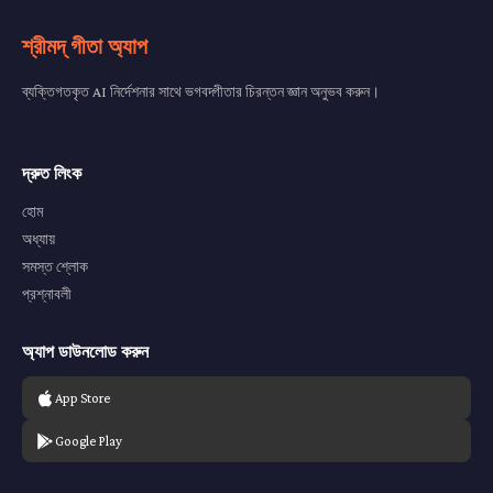
শ্রীমদ্ গীতা অ্যাপ
ব্যক্তিগতকৃত AI নির্দেশনার সাথে ভগবদ্গীতার চিরন্তন জ্ঞান অনুভব করুন।
দ্রুত লিংক
হোম
অধ্যায়
সমস্ত শ্লোক
প্রশ্নাবলী
অ্যাপ ডাউনলোড করুন
App Store
Google Play