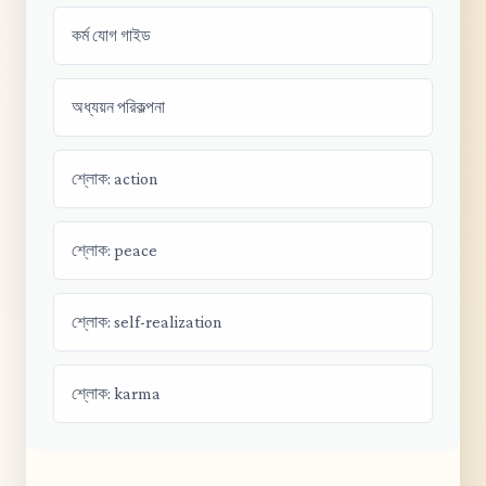
কর্ম যোগ গাইড
অধ্যয়ন পরিকল্পনা
শ্লোক: action
শ্লোক: peace
শ্লোক: self-realization
শ্লোক: karma