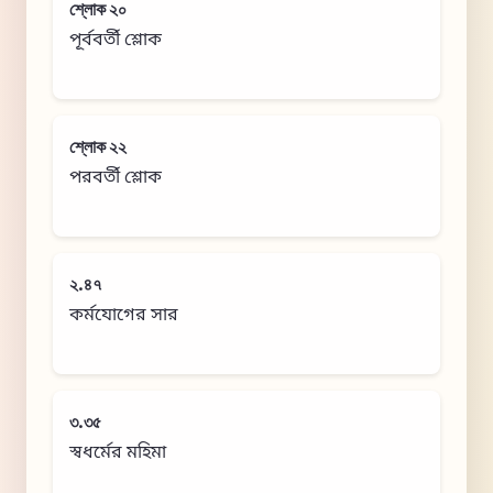
শ্লোক ২০
পূর্ববর্তী শ্লোক
শ্লোক ২২
পরবর্তী শ্লোক
২.৪৭
কর্মযোগের সার
৩.৩৫
স্বধর্মের মহিমা