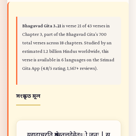
Bhagavad Gita 3.21
is verse 21 of 43 verses in
Chapter 3, part of the Bhagavad Gita's 700
total verses across 18 chapters. Studied by an
estimated 1.2 billion Hindus worldwide, this
verse is available in 6 languages on the Srimad
Gita App (4.8/5 rating, 1,567+ reviews).
সংস্কৃত মূল
यद्यदाचरति श्रेष्ठस्तत्तदेवेतরो जनः | स