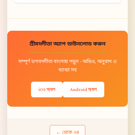
শ্রীমদ্গীতা অ্যাপ ডাউনলোড করুন
সম্পূর্ণ ভগবদ্গীতা বাংলায় পড়ুন - অডিও, অনুবাদ ও
ব্যাখ্যা সহ
iOS অ্যাপ
Android অ্যাপ
← শ্লোক ২৪