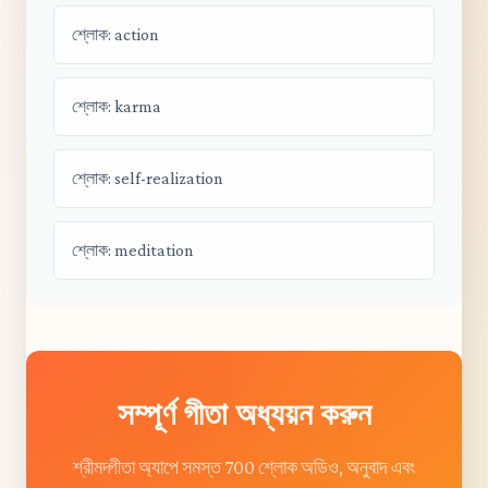
শ্লোক: action
শ্লোক: karma
শ্লোক: self-realization
শ্লোক: meditation
সম্পূর্ণ গীতা অধ্যয়ন করুন
শ্রীমদ্গীতা অ্যাপে সমস্ত 700 শ্লোক অডিও, অনুবাদ এবং