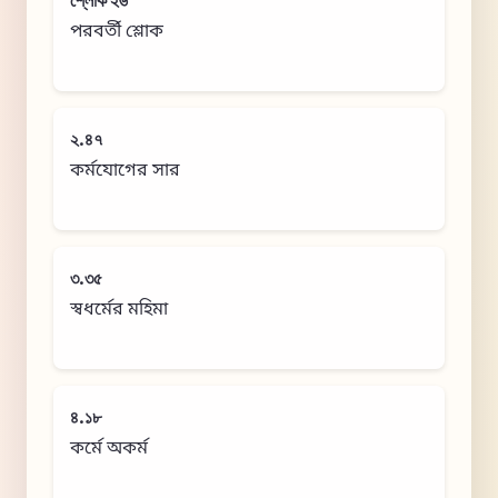
শ্লোক ২৬
পরবর্তী শ্লোক
২.৪৭
কর্মযোগের সার
৩.৩৫
স্বধর্মের মহিমা
৪.১৮
কর্মে অকর্ম