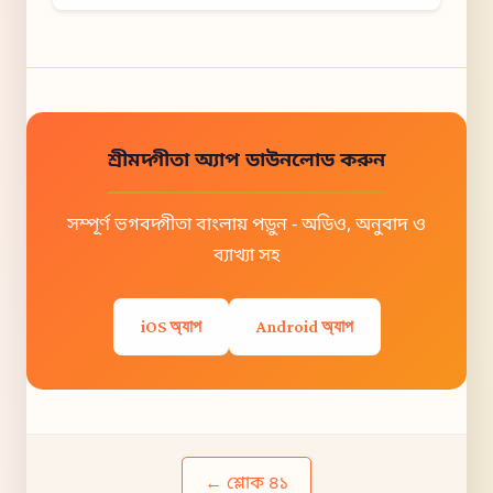
শ্রীমদ্গীতা অ্যাপ ডাউনলোড করুন
সম্পূর্ণ ভগবদ্গীতা বাংলায় পড়ুন - অডিও, অনুবাদ ও
ব্যাখ্যা সহ
iOS অ্যাপ
Android অ্যাপ
← শ্লোক ৪১