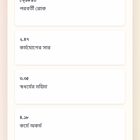
শ্লোক ৪৩
পরবর্তী শ্লোক
২.৪৭
কর্মযোগের সার
৩.৩৫
স্বধর্মের মহিমা
৪.১৮
কর্মে অকর্ম