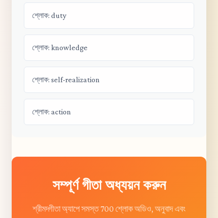
শ্লোক: duty
শ্লোক: knowledge
শ্লোক: self-realization
শ্লোক: action
সম্পূর্ণ গীতা অধ্যয়ন করুন
শ্রীমদ্গীতা অ্যাপে সমস্ত 700 শ্লোক অডিও, অনুবাদ এবং