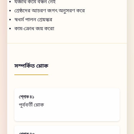
যজ্ঞার্থ কর্মে বন্ধন নেই
শ্রেষ্ঠদের আচরণ জগৎ অনুসরণ করে
স্বধর্ম পালন শ্রেয়স্কর
কাম-ক্রোধ জয় করো
সম্পর্কিত শ্লোক
শ্লোক ৪১
পূর্ববর্তী শ্লোক