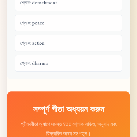
শ্লোক: detachment
শ্লোক: peace
শ্লোক: action
শ্লোক: dharma
সম্পূর্ণ গীতা অধ্যয়ন করুন
শ্রীমদ্গীতা অ্যাপে সমস্ত 700 শ্লোক অডিও, অনুবাদ এবং
বিস্তারিত ভাষ্য সহ পড়ুন।