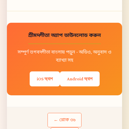
শ্রীমদ্গীতা অ্যাপ ডাউনলোড করুন
সম্পূর্ণ ভগবদ্গীতা বাংলায় পড়ুন - অডিও, অনুবাদ ও
ব্যাখ্যা সহ
iOS অ্যাপ
Android অ্যাপ
← শ্লোক ৩৬