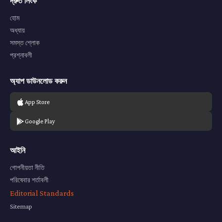
দ্রুত লিংক
হোম
অধ্যায়
সমস্ত শ্লোক
প্রশ্নাবলী
অ্যাপ ডাউনলোড করুন
App Store
Google Play
আইনি
গোপনীয়তা নীতি
পরিষেবার শর্তাবলী
Editorial Standards
Sitemap