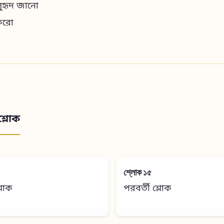
ুহৃদ জানো
 করো
শ্লোক
শ্লোক ১৫
শ্লোক
পরবর্তী শ্লোক