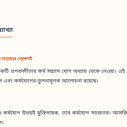
্যাখ্যা
গ অধ্যায়ের প্রেক্ষাপট
োকটি ভগবদ্গীতার কর্ম সন্ন্যাস যোগ অধ্যায় থেকে নেওয়া। এই অ
্যাস এবং কর্মযোগের তুলনামূলক আলোচনা রয়েছে।
াস ও কর্মযোগ উভয়ই মুক্তিদায়ক, তবে কর্মযোগ সহজতর। আসক্ত
াস।