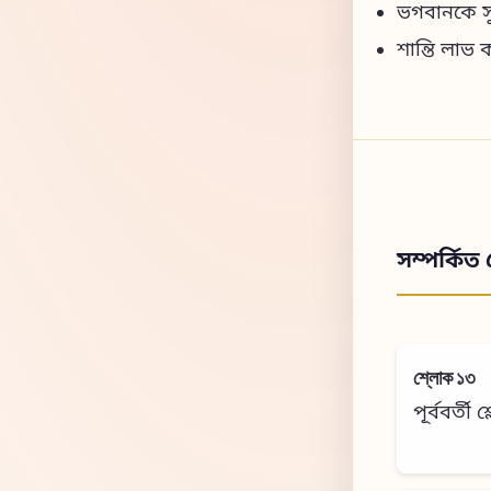
ভগবানকে স
শান্তি লাভ
সম্পর্কিত 
শ্লোক ১৩
পূর্ববর্তী 