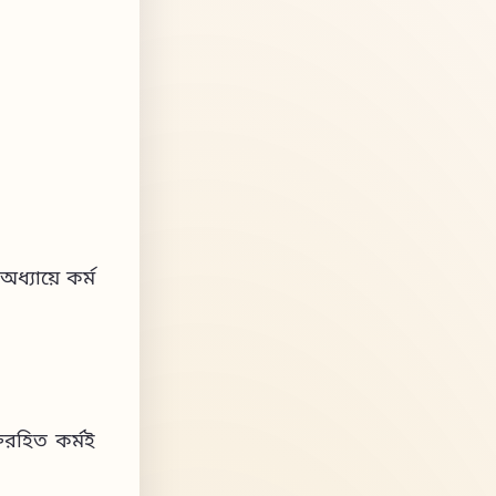
ধ্যায়ে কর্ম
িরহিত কর্মই