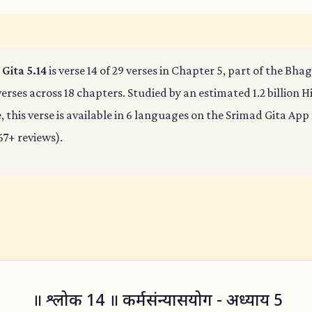
Gita 5.14
is verse 14 of 29 verses in Chapter 5, part of the Bha
verses across 18 chapters. Studied by an estimated 1.2 billion 
 this verse is available in 6 languages on the Srimad Gita App 
67+ reviews).
॥ श्लोक 14 ॥ कर्मसंन्यासयोग - अध्याय 5