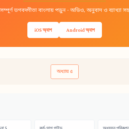
সম্পূর্ণ ভগবদ্গীতা বাংলায় পড়ুন - অডিও, অনুবাদ ও ব্যাখ্যা স
iOS অ্যাপ
Android অ্যাপ
অধ্যায় ৫
চনা 5
কর্ম যোগ গাইড
অধ্যয়ন পরিকল্পন