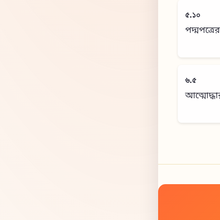
৫.১০
পদ্মপত্রে
৬.৫
আত্মোদ্ধা