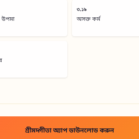
৩.১৯
র উপমা
অসক্ত কর্ম
র
শ্রীমদ্গীতা অ্যাপ ডাউনলোড করুন