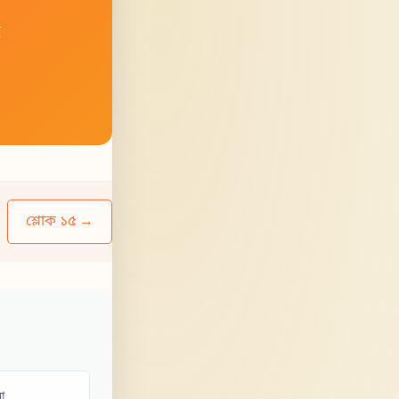
হ
শ্লোক ১৫ →
া