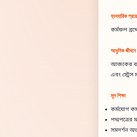
ব্যবহারিক প্রয
কর্মফল ব্রহ
আধুনিক জীবনে প
আজকের ব্যস্
এবং স্ট্রেস
মূল শিক্ষা
কর্মযোগ কর্মস
পদ্মপত্রের
সমদর্শন অ