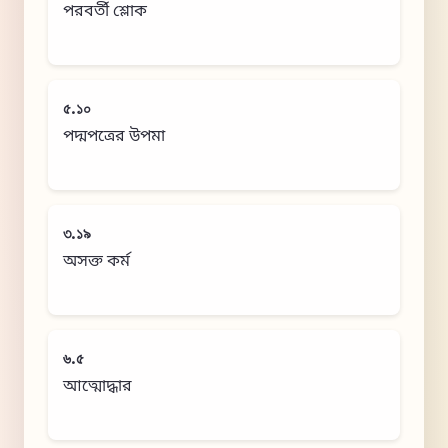
পরবর্তী শ্লোক
৫.১০
পদ্মপত্রের উপমা
৩.১৯
অসক্ত কর্ম
৬.৫
আত্মোদ্ধার