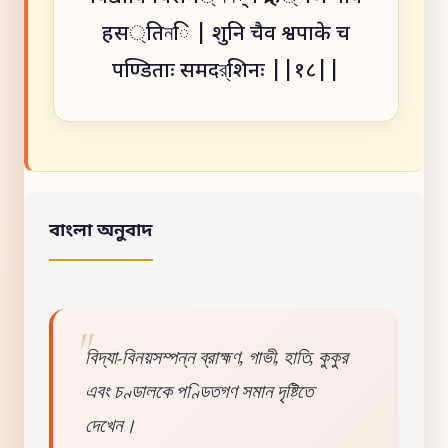
हस্तिনि | शुनि चैव श्वपाके च
पण्डिताः समदর্शिनः ||१८||
বাংলা অনুবাদ
বিদ্যা-বিনয়সম্পন্ন ব্রাহ্মণ, গাভী, হাতি, কুকুর
এবং চণ্ডালকে পণ্ডিতগণ সমান দৃষ্টিতে
দেখেন।