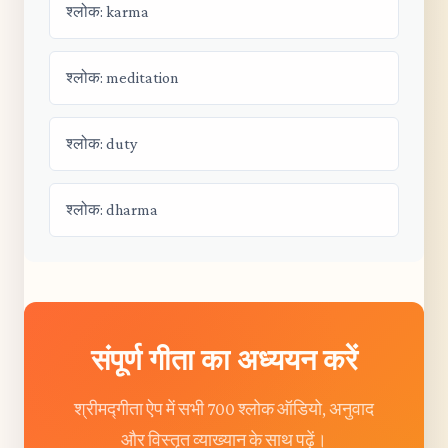
श्लोक: karma
श्लोक: meditation
श्लोक: duty
श्लोक: dharma
संपूर्ण गीता का अध्ययन करें
श्रीमद्गीता ऐप में सभी 700 श्लोक ऑडियो, अनुवाद
और विस्तृत व्याख्यान के साथ पढ़ें।