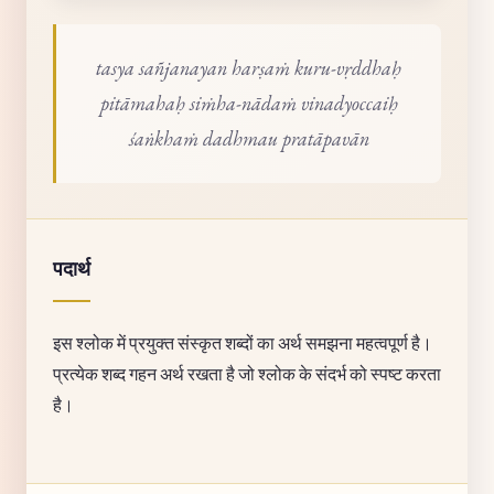
tasya sañjanayan harṣaṁ kuru-vṛddhaḥ
pitāmahaḥ siṁha-nādaṁ vinadyoccaiḥ
śaṅkhaṁ dadhmau pratāpavān
पदार्थ
इस श्लोक में प्रयुक्त संस्कृत शब्दों का अर्थ समझना महत्वपूर्ण है।
प्रत्येक शब्द गहन अर्थ रखता है जो श्लोक के संदर्भ को स्पष्ट करता
है।