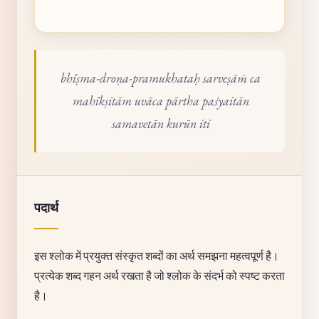
bhīṣma-droṇa-pramukhataḥ sarveṣāṁ ca
mahīkṣitām uvāca pārtha paśyaitān
samavetān kurūn iti
पदार्थ
इस श्लोक में प्रयुक्त संस्कृत शब्दों का अर्थ समझना महत्वपूर्ण है।
प्रत्येक शब्द गहन अर्थ रखता है जो श्लोक के संदर्भ को स्पष्ट करता
है।