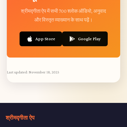
श्रीमद्गीता ऐप में सभी 700 श्लोक ऑडियो, अनुवाद
और विस्तृत व्याख्यान के साथ पढ़ें।
App Store
Google Play
Last updated:
November 18, 2025
श्रीमद्गीता ऐप