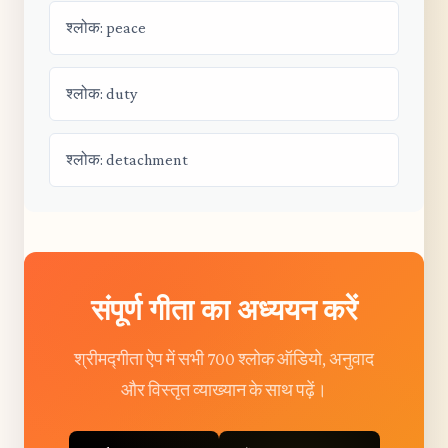
श्लोक: peace
श्लोक: duty
श्लोक: detachment
संपूर्ण गीता का अध्ययन करें
श्रीमद्गीता ऐप में सभी 700 श्लोक ऑडियो, अनुवाद
और विस्तृत व्याख्यान के साथ पढ़ें।