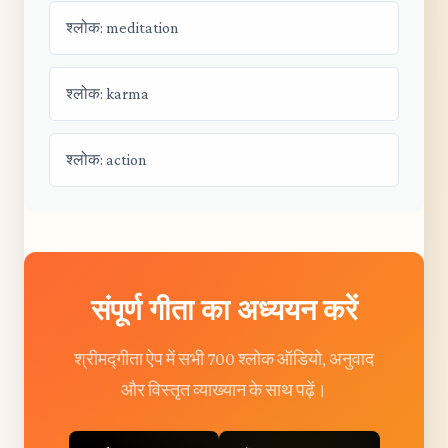
श्लोक: meditation
श्लोक: karma
श्लोक: action
संपूर्ण गीता का अध्ययन करें
श्रीमद्गीता ऐप में सभी 700 श्लोक ऑडियो, अनुवाद
और विस्तृत व्याख्यान के साथ पढ़ें।