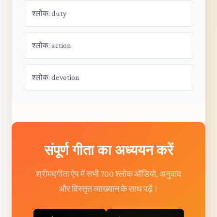
श्लोक: duty
श्लोक: action
श्लोक: devotion
संपूर्ण गीता का अध्ययन करें
श्रीमद्गीता ऐप में सभी 700 श्लोक ऑडियो, अनुवाद
और विस्तृत व्याख्यान के साथ पढ़ें।