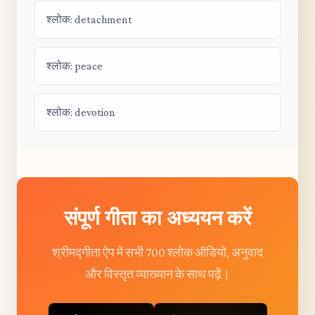
श्लोक: detachment
श्लोक: peace
श्लोक: devotion
संपूर्ण गीता का अध्ययन करें
श्रीमद्गीता ऐप में सभी 700 श्लोक ऑडियो, अनुवाद
और विस्तृत व्याख्यान के साथ पढ़ें।