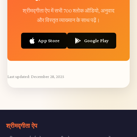
श्रीमद्गीता ऐप में सभी 700 श्लोक ऑडियो, अनुवाद
और विस्तृत व्याख्यान के साथ पढ़ें।
App Store
Google Play
Last updated:
December 28, 2025
श्रीमद्गीता ऐप