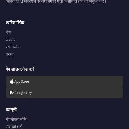
व्यक्तिगत AI मार्गदर्शन के साथ भगवद गीता के शाश्वत ज्ञान का अनुभव करें।
त्वरित लिंक
होम
अध्याय
सभी श्लोक
प्रश्न
ऐप डाउनलोड करें
App Store
Google Play
कानूनी
गोपनीयता नीति
सेवा की शर्तें