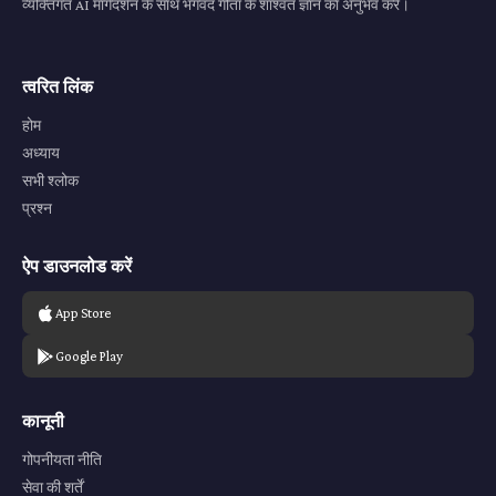
व्यक्तिगत AI मार्गदर्शन के साथ भगवद गीता के शाश्वत ज्ञान का अनुभव करें।
त्वरित लिंक
होम
अध्याय
सभी श्लोक
प्रश्न
ऐप डाउनलोड करें
App Store
Google Play
कानूनी
गोपनीयता नीति
सेवा की शर्तें