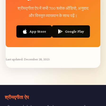
श्रीमद्गीता ऐप में सभी 700 श्लोक ऑडियो, अनुवाद
और विस्तृत व्याख्यान के साथ पढ़ें।
App Store
Google Play
Last updated:
December 28, 2025
श्रीमद्गीता ऐप