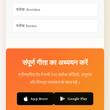
श्लोक: devotion
श्लोक: karma
संपूर्ण गीता का अध्ययन करें
श्रीमद्गीता ऐप में सभी 700 श्लोक ऑडियो, अनुवाद
और विस्तृत व्याख्यान के साथ पढ़ें।
App Store
Google Play