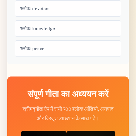
श्लोक: devotion
श्लोक: knowledge
श्लोक: peace
संपूर्ण गीता का अध्ययन करें
श्रीमद्गीता ऐप में सभी 700 श्लोक ऑडियो, अनुवाद
और विस्तृत व्याख्यान के साथ पढ़ें।