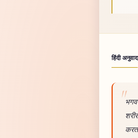
हिंदी अनुवाद
भगवद 
शरीर 
करता 