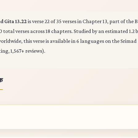
 Gita 13.22
is verse 22 of 35 verses in Chapter 13, part of th
0 total verses across 18 chapters. Studied by an estimated 1.2 b
rldwide, this verse is available in 6 languages on the Srimad
ting, 1,567+ reviews).
ोक