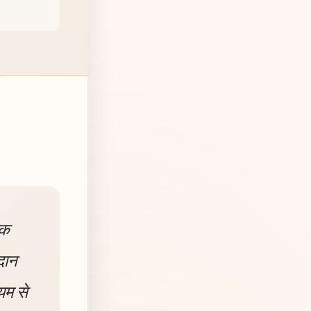
ोक
रदान
्यम से