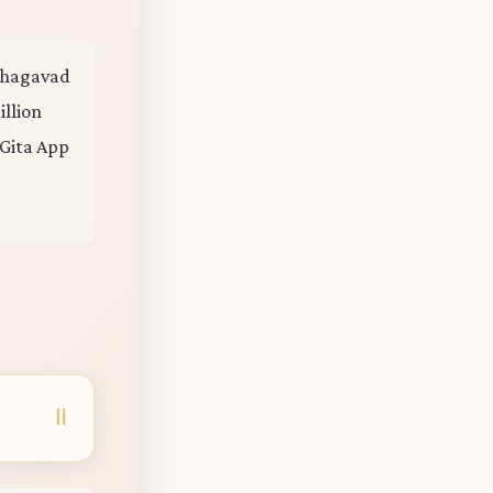
e Bhagavad
illion
 Gita App