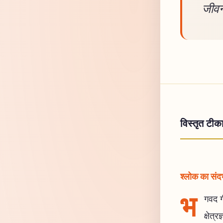
जीवन
विस्तृत टीक
श्लोक का संदर्
भ
गवद गी
क्षेत्