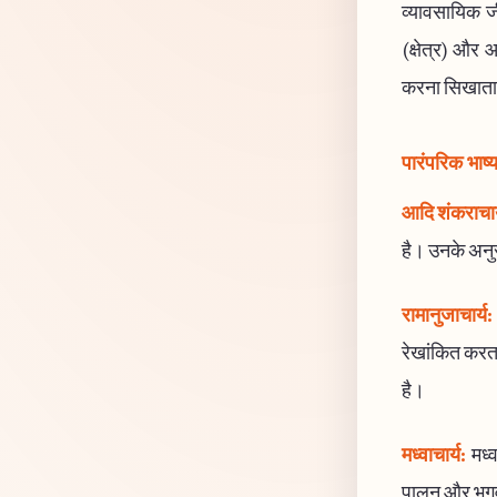
व्यावसायिक जीव
(क्षेत्र) और आ
करना सिखाता
पारंपरिक भाष्
आदि शंकराचार
है। उनके अनुसा
रामानुजाचार्य:
रेखांकित करता
है।
मध्वाचार्य:
मध्व
पालन और भगवान