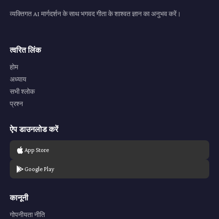
व्यक्तिगत AI मार्गदर्शन के साथ भगवद गीता के शाश्वत ज्ञान का अनुभव करें।
त्वरित लिंक
होम
अध्याय
सभी श्लोक
प्रश्न
ऐप डाउनलोड करें
App Store
Google Play
कानूनी
गोपनीयता नीति