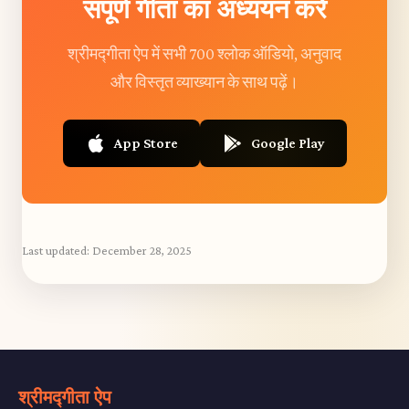
संपूर्ण गीता का अध्ययन करें
श्रीमद्गीता ऐप में सभी 700 श्लोक ऑडियो, अनुवाद
और विस्तृत व्याख्यान के साथ पढ़ें।
App Store
Google Play
Last updated:
December 28, 2025
श्रीमद्गीता ऐप