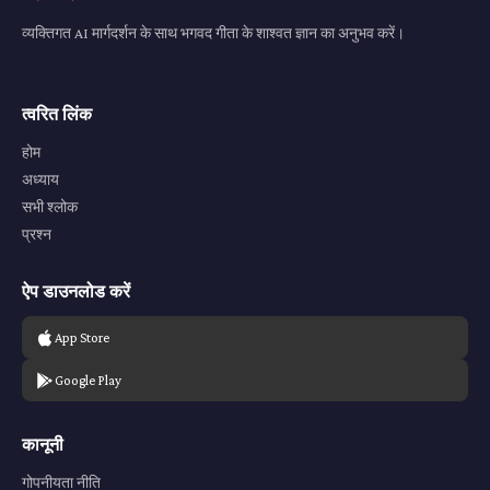
व्यक्तिगत AI मार्गदर्शन के साथ भगवद गीता के शाश्वत ज्ञान का अनुभव करें।
त्वरित लिंक
होम
अध्याय
सभी श्लोक
प्रश्न
ऐप डाउनलोड करें
App Store
Google Play
कानूनी
गोपनीयता नीति