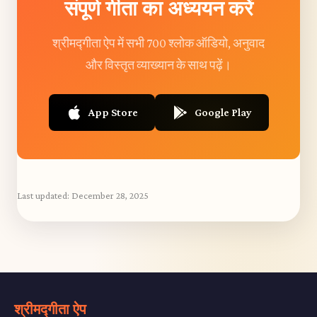
संपूर्ण गीता का अध्ययन करें
श्रीमद्गीता ऐप में सभी 700 श्लोक ऑडियो, अनुवाद
और विस्तृत व्याख्यान के साथ पढ़ें।
App Store
Google Play
Last updated:
December 28, 2025
श्रीमद्गीता ऐप