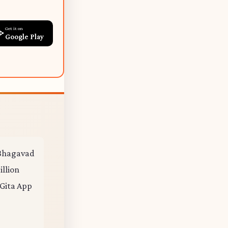
Get it on
Google Play
e Bhagavad
illion
 Gita App