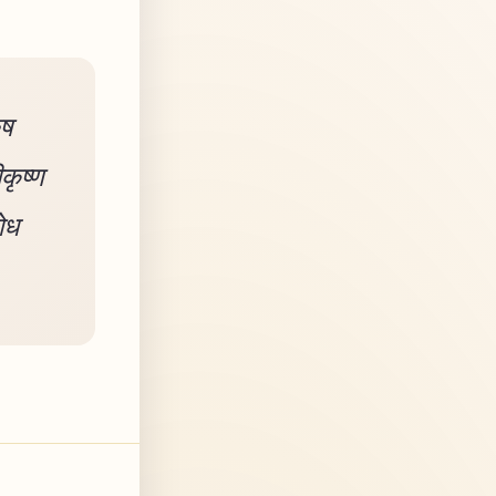
ुष
कृष्ण
बोध