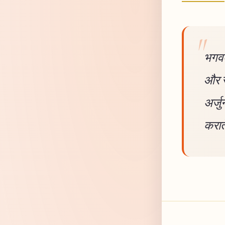
भगवद
और स
अर्जु
कराते