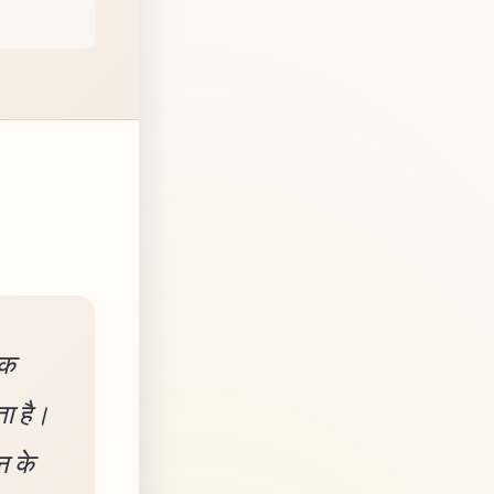
ोक
ता है।
न के