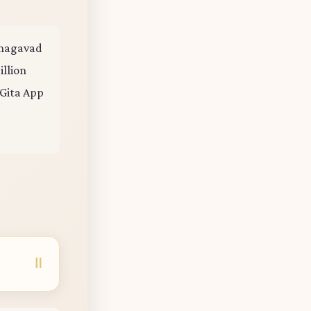
 Bhagavad
illion
 Gita App