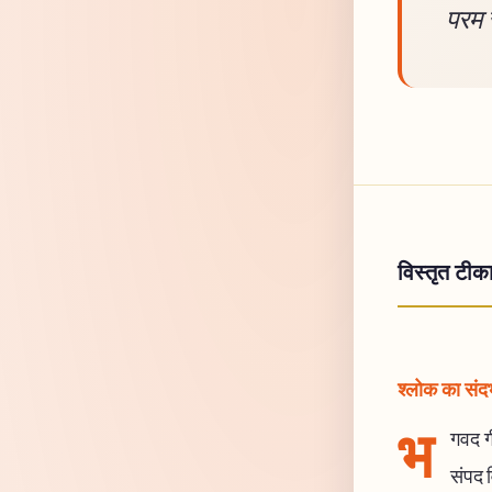
परम 
विस्तृत टीक
श्लोक का संदर्
भ
गवद गी
संपद व