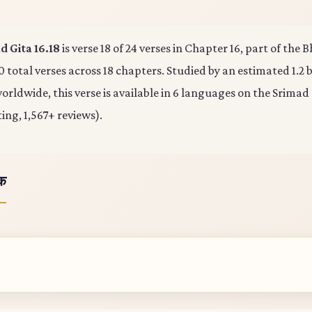
 Gita 16.18
is verse 18 of 24 verses in Chapter 16, part of the
0 total verses across 18 chapters. Studied by an estimated 1.2 b
rldwide, this verse is available in 6 languages on the Srimad
ting, 1,567+ reviews).
ोक