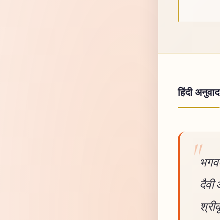
हिंदी अनुवाद
भगवद
दैवी
श्रीक