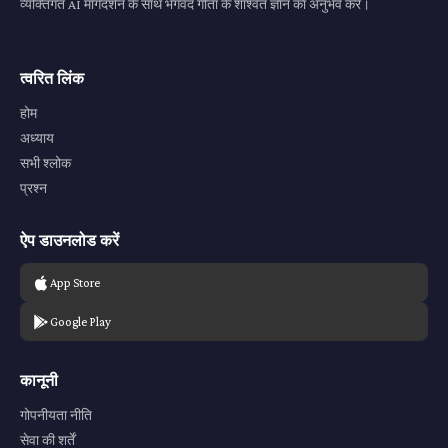
व्यक्तिगत AI मार्गदर्शन के साथ भगवद गीता के शाश्वत ज्ञान का अनुभव करें।
त्वरित लिंक
होम
अध्याय
सभी श्लोक
प्रश्न
ऐप डाउनलोड करें
App Store
Google Play
कानूनी
गोपनीयता नीति
सेवा की शर्तें