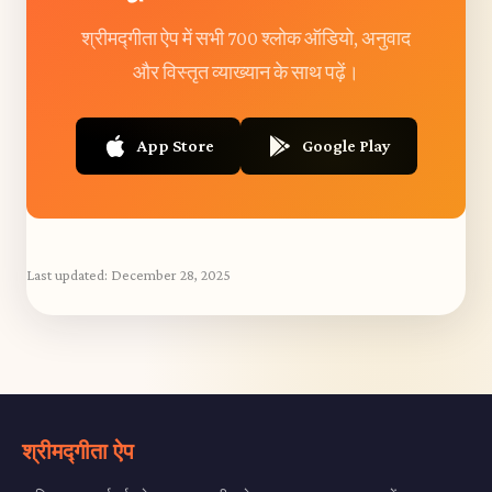
श्रीमद्गीता ऐप में सभी 700 श्लोक ऑडियो, अनुवाद
और विस्तृत व्याख्यान के साथ पढ़ें।
App Store
Google Play
Last updated:
December 28, 2025
श्रीमद्गीता ऐप