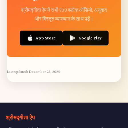
श्रीमद्गीता ऐप में सभी 700 श्लोक ऑडियो, अनुवाद
और विस्तृत व्याख्यान के साथ पढ़ें।
App Store
Google Play
Last updated:
December 28, 2025
श्रीमद्गीता ऐप