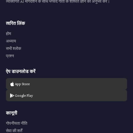
व्यक्तिगत AI मार्गदर्शन के साथ भगवद गीता के शाश्वत ज्ञान का अनुभव करें।
त्वरित लिंक
होम
अध्याय
सभी श्लोक
प्रश्न
ऐप डाउनलोड करें
App Store
Google Play
कानूनी
गोपनीयता नीति
सेवा की शर्तें