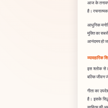
आज के तनावपूर
है। रचनात्मक क
आधुनिक मनोविज
मुक्ति का सबस
आनंदमय हो जा
व्यावहारिक शिक
इस श्लोक से ह
बल्कि जीवन ज
गीता का उपदेश
है। इसके सिद्ध
साहित्य की अम