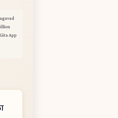
Bhagavad
illion
 Gita App
ा