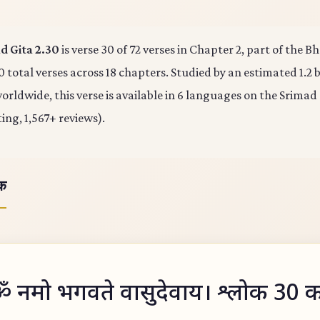
d Gita 2.30
is verse 30 of 72 verses in Chapter 2, part of the 
0 total verses across 18 chapters. Studied by an estimated 1.2 b
rldwide, this verse is available in 6 languages on the Srimad
ting, 1,567+ reviews).
ोक
 नमो भगवते वासुदेवाय। श्लोक 30 क