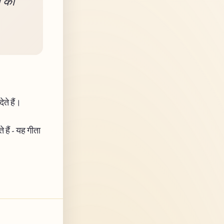
न को
ेते हैं।
 हैं - यह गीता