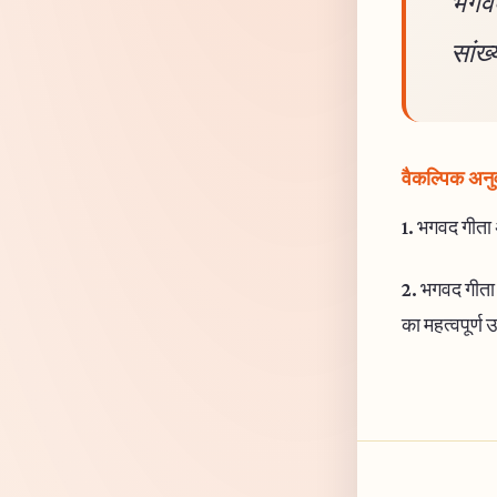
भगवद
सांख्
वैकल्पिक अनु
1.
भगवद गीता अध
2.
भगवद गीता अ
का महत्वपूर्ण 