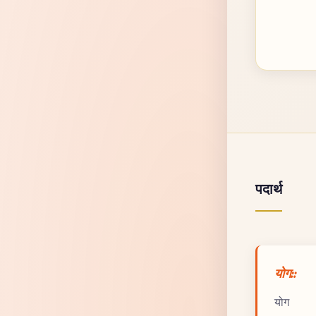
पदार्थ
योग::
योग