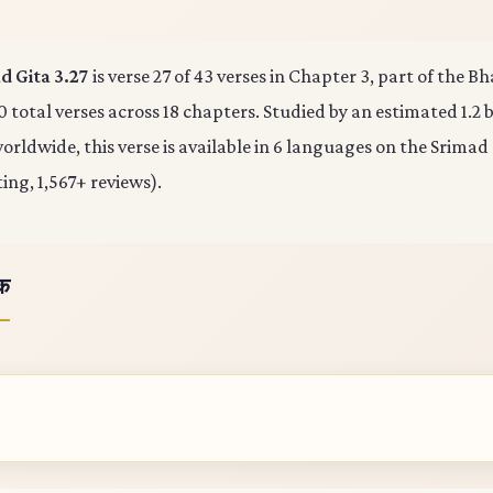
 Gita 3.27
is verse 27 of 43 verses in Chapter 3, part of the 
0 total verses across 18 chapters. Studied by an estimated 1.2 b
rldwide, this verse is available in 6 languages on the Srimad
ting, 1,567+ reviews).
ोक