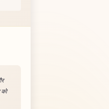
और
न को