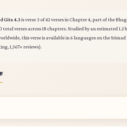
 Gita 4.3
is verse 3 of 42 verses in Chapter 4, part of the Bha
0 total verses across 18 chapters. Studied by an estimated 1.2 b
rldwide, this verse is available in 6 languages on the Srimad
ting, 1,567+ reviews).
ोक