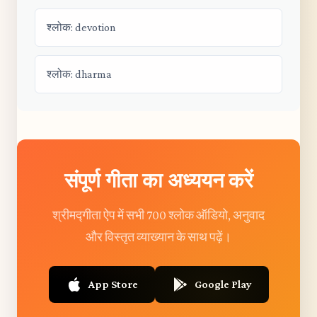
श्लोक: devotion
श्लोक: dharma
संपूर्ण गीता का अध्ययन करें
श्रीमद्गीता ऐप में सभी 700 श्लोक ऑडियो, अनुवाद
और विस्तृत व्याख्यान के साथ पढ़ें।
App Store
Google Play