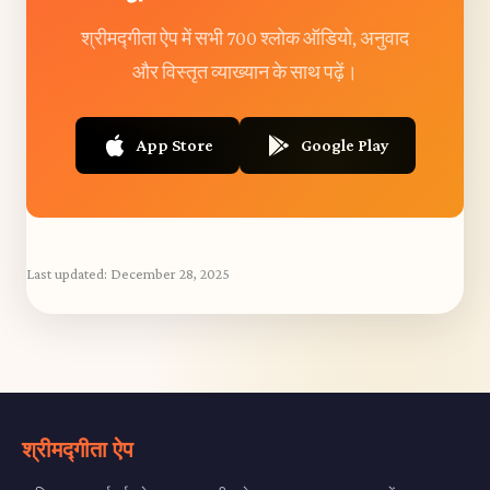
श्रीमद्गीता ऐप में सभी 700 श्लोक ऑडियो, अनुवाद
और विस्तृत व्याख्यान के साथ पढ़ें।
App Store
Google Play
Last updated:
December 28, 2025
श्रीमद्गीता ऐप