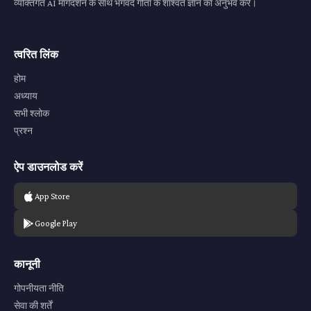
व्यक्तिगत AI मार्गदर्शन के साथ भगवद गीता के शाश्वत ज्ञान का अनुभव करें।
त्वरित लिंक
होम
अध्याय
सभी श्लोक
प्रश्न
ऐप डाउनलोड करें
App Store
Google Play
कानूनी
गोपनीयता नीति
सेवा की शर्तें