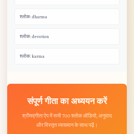
श्लोक: dharma
श्लोक: devotion
श्लोक: karma
संपूर्ण गीता का अध्ययन करें
श्रीमद्गीता ऐप में सभी 700 श्लोक ऑडियो, अनुवाद
और विस्तृत व्याख्यान के साथ पढ़ें।