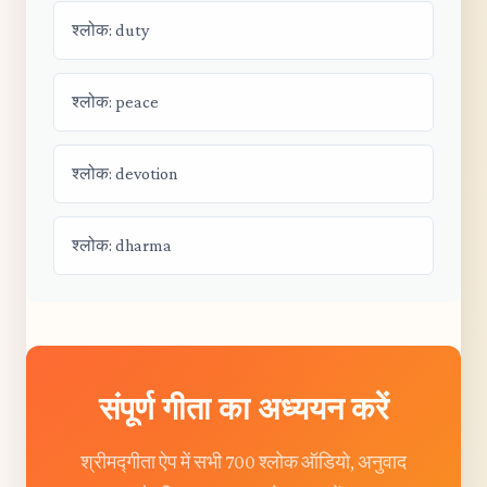
श्लोक: duty
श्लोक: peace
श्लोक: devotion
श्लोक: dharma
संपूर्ण गीता का अध्ययन करें
श्रीमद्गीता ऐप में सभी 700 श्लोक ऑडियो, अनुवाद