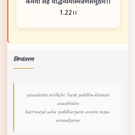
कैर्मया सह योद्धव्यमस्मिन्रणसमुद्यमे।।
1.22।।
लिप्यंतरण
yāvadetān nirīkṣhe ’haṁ yoddhu-kāmān
avasthitān
kairmayā saha yoddhavyam asmin raṇa-
samudyame