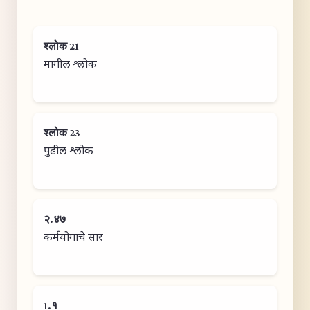
श्लोक 21
मागील श्लोक
श्लोक 23
पुढील श्लोक
२.४७
कर्मयोगाचे सार
1.१