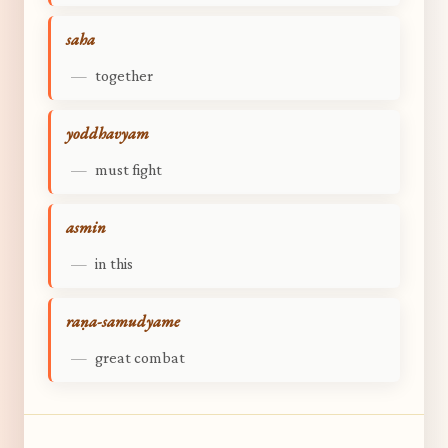
saha
—
together
yoddhavyam
—
must fight
asmin
—
in this
raṇa-samudyame
—
great combat