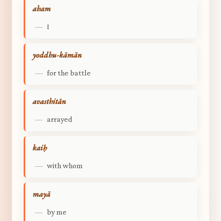
aham
—
I
yoddhu-kāmān
—
for the battle
avasthitān
—
arrayed
kaiḥ
—
with whom
mayā
—
by me