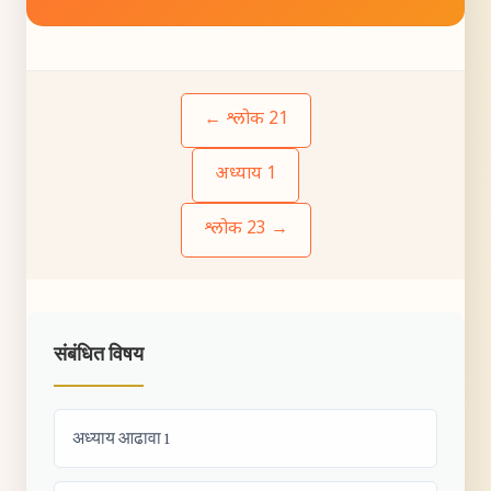
← श्लोक 21
अध्याय 1
श्लोक 23 →
संबंधित विषय
अध्याय आढावा 1