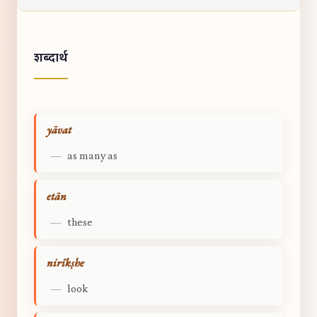
शब्दार्थ
yāvat
—
as many as
etān
—
these
nirīkṣhe
—
look