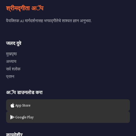
श्रीमद्गीता अॅप
वैयक्तिक AI मार्गदर्शनासह भगवद्गीतेचे शाश्वत ज्ञान अनुभवा.
जलद दुवे
मुखपृष्ठ
अध्याय
सर्व श्लोक
प्रश्न
अॅप डाउनलोड करा
App Store
Google Play
कायदेशीर