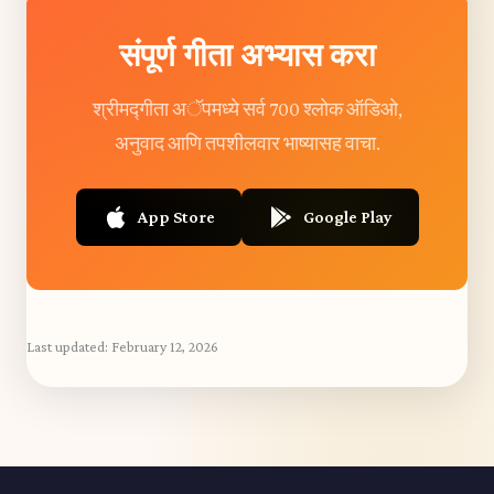
संपूर्ण गीता अभ्यास करा
श्रीमद्गीता अॅपमध्ये सर्व 700 श्लोक ऑडिओ,
अनुवाद आणि तपशीलवार भाष्यासह वाचा.
App Store
Google Play
Last updated:
February 12, 2026