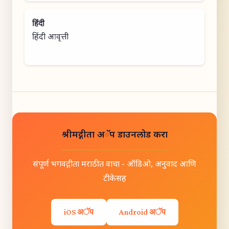
हिंदी
हिंदी आवृत्ती
श्रीमद्गीता अॅप डाउनलोड करा
संपूर्ण भगवद्गीता मराठीत वाचा - ऑडिओ, अनुवाद आणि
टीकेसह
iOS अॅप
Android अॅप